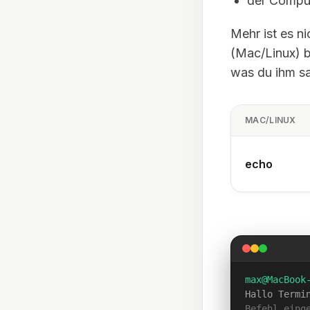
der Comput
Mehr ist es ni
(Mac/Linux) 
was du ihm sa
MAC/LINUX
echo
max
@
MacBook
Hallo Termi
Befehl eing