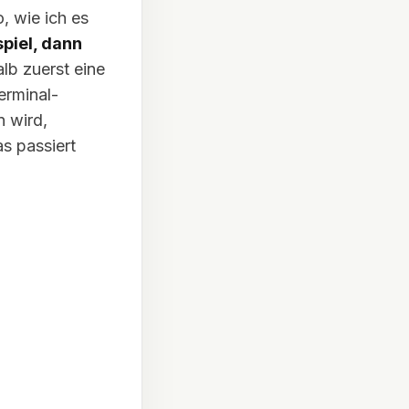
, wie ich es
spiel, dann
b zuerst eine
erminal-
n wird,
s passiert