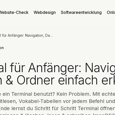
Website-Check
Webdesign
Softwareentwicklung
Onl
Terminal für Anfänger: Navigation, Dateien & Ordner einfach erklärt
ion
l für Anfänger: Navig
 & Ordner einfach erk
e ein Terminal benutzt? Kein Problem. Mit echt
tlesen, Vokabel-Tabellen vor jedem Befehl un
nde lernst du Schritt für Schritt Terminal öffnen