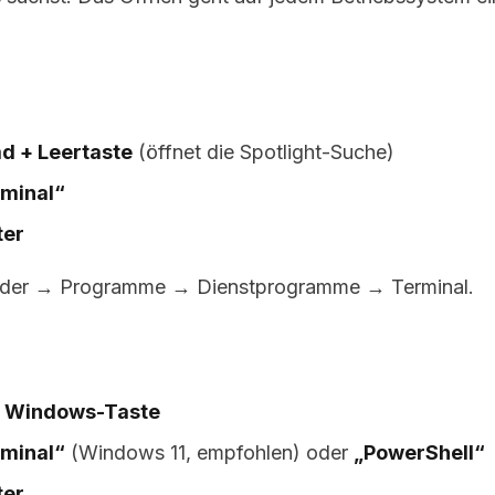
d + Leertaste
(öffnet die Spotlight-Suche)
rminal“
ter
Finder → Programme → Dienstprogramme → Terminal.
e
Windows-Taste
rminal“
(Windows 11, empfohlen) oder
„PowerShell“
ter