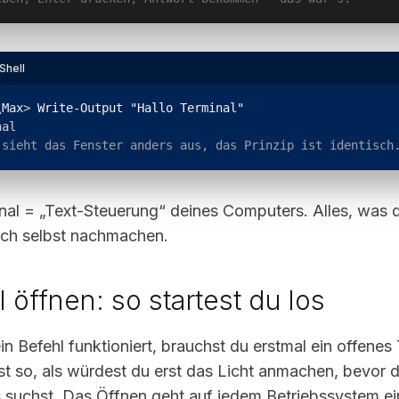
hell
\Max
> 
Write-Output "Hallo Terminal"
nal
 sieht das Fenster anders aus, das Prinzip ist identisch
al = „Text-Steuerung“ deines Computers. Alles, was du
ich selbst nachmachen.
 öffnen: so startest du los
n Befehl funktioniert, brauchst du erstmal ein offenes
ist so, als würdest du erst das Licht anmachen, bevor 
suchst. Das Öffnen geht auf jedem Betriebssystem ei