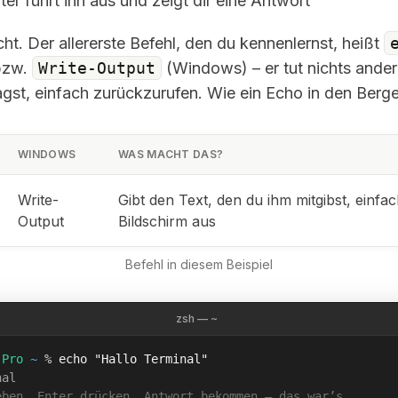
er führt ihn aus und zeigt dir eine Antwort
cht. Der allererste Befehl, den du kennenlernst, heißt
bzw.
Write-Output
(Windows) – er tut nichts andere
gst, einfach zurückzurufen. Wie ein Echo in den Berge
WINDOWS
WAS MACHT DAS?
Write-
Gibt den Text, den du ihm mitgibst, einfa
Output
Bildschirm aus
Befehl in diesem Beispiel
zsh — ~
-Pro
~
 % 
echo "Hallo Terminal"
nal
eben, Enter drücken, Antwort bekommen – das war’s.