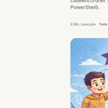
Dateien/Ordner 
PowerShell).
9
Min. Lesezeit
•
Tools