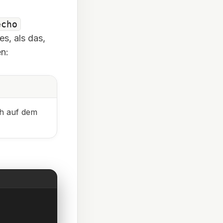
echo
s, als das,
n:
ch auf dem