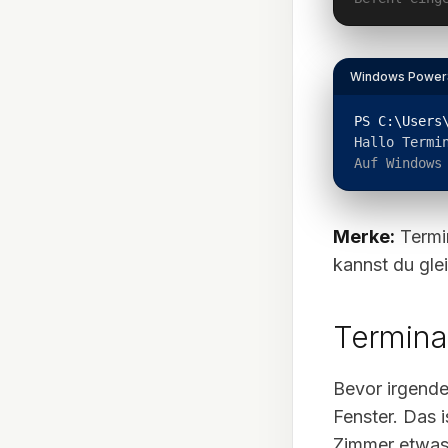
Windows PowerS
PS 
C:\Users
Hallo Termi
Auf Windows
Merke:
Termin
kannst du gle
Terminal
Bevor irgendei
Fenster. Das 
Zimmer etwas 