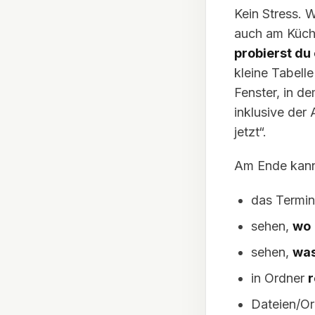
Kein Stress. W
auch am Küch
probierst du 
kleine Tabell
Fenster, in de
inklusive der
jetzt“.
Am Ende kanns
das Termin
sehen,
wo
sehen,
wa
in Ordner
r
Dateien/O