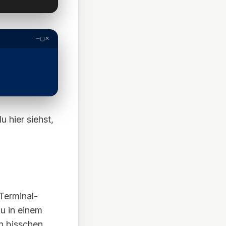
─
▢
✕
.
 hier siehst,
 Terminal-
du in einem
n bisschen