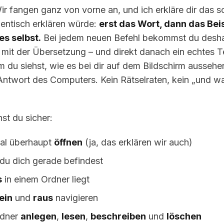
ir fangen ganz von vorne an, und ich erkläre dir das so
entisch erklären würde:
erst das Wort, dann das Bei
es selbst.
Bei jedem neuen Befehl bekommst du deshal
e mit der Übersetzung – und direkt danach ein echtes T
m du siehst, wie es bei dir auf dem Bildschirm aussehe
 Antwort des Computers. Kein Rätselraten, kein „und wa
t du sicher:
al überhaupt
öffnen
(ja, das erklären wir auch)
du dich gerade befindest
s
in einem Ordner liegt
ein
und
raus
navigieren
rdner
anlegen
,
lesen
,
beschreiben
und
löschen