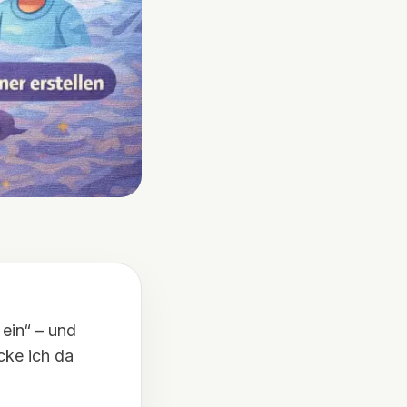
ein“ – und
cke ich da