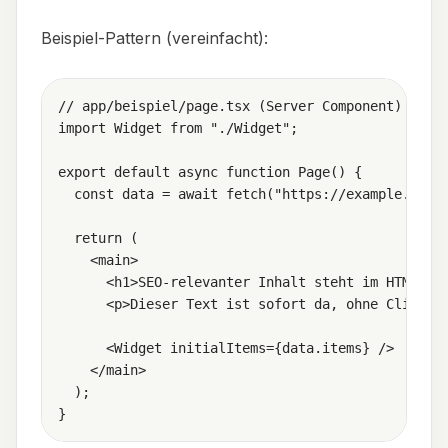
Beispiel-Pattern (vereinfacht):
// app/beispiel/page.tsx (Server Component)

import Widget from "./Widget";

export default async function Page() {

  const data = await fetch("https://example.com/a
  return (

    <main>

      <h1>SEO-relevanter Inhalt steht im HTML</h1
      <p>Dieser Text ist sofort da, ohne Client-J
      <Widget initialItems={data.items} />

    </main>

  );
