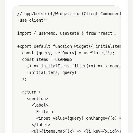
// app/beispiel/Widget.tsx (Client Component)

"use client";

import { useMemo, useState } from "react";

export default function Widget({ initialItems }) 
  const [query, setQuery] = useState("");

  const items = useMemo(

    () => initialItems.filter((x) => x.name.toLow
    [initialItems, query]

  );

  return (

    <section>

      <label>

        Filtern

        <input value={query} onChange={(e) => set
      </label>

      <ul>{items.map((x) => <li key={x.id}>{x.nam