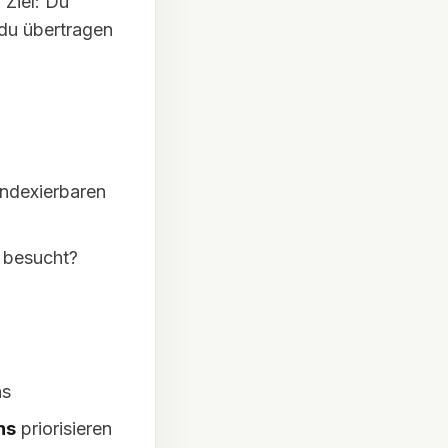
Ziel: Du
du übertragen
indexierbaren
 besucht?
ns
ns
priorisieren