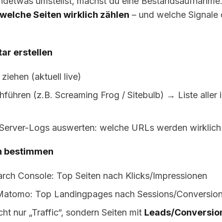
ndetwas umstellst, machst du eine Bestandsaufnahme. 
welche Seiten wirklich zählen
– und welche Signale 
ar erstellen
ziehen (aktuell live)
führen (z.B. Screaming Frog / Sitebulb) → Liste aller 
 Server-Logs auswerten: welche URLs werden wirklich
en bestimmen
rch Console: Top Seiten nach Klicks/Impressionen
/Matomo: Top Landingpages nach Sessions/Conversio
cht nur „Traffic“, sondern Seiten mit
Leads/Conversio