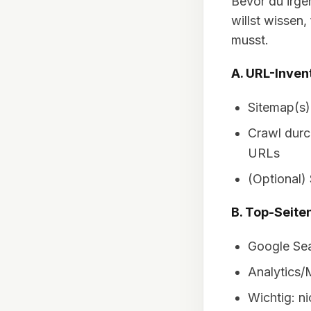
Bevor du irge
willst wissen,
musst.
A. URL-Invent
Sitemap(s) 
Crawl durch
URLs
(Optional)
B. Top-Seit
Google Sea
Analytics
Wichtig: ni