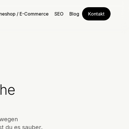
ineshop / E-Commerce
SEO
Blog
Kontakt
che
n wegen
st du es sauber.