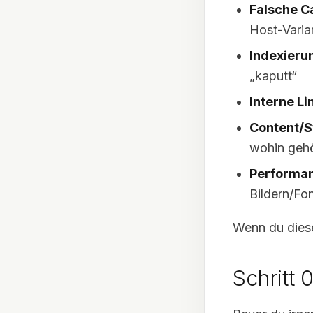
Falsche C
Host-Varia
Indexierun
„kaputt“
Interne Li
Content/S
wohin gehö
Performa
Bildern/Fo
Wenn du diese
Schritt 