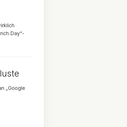
irklich
aunch Day“-
luste
 an „Google