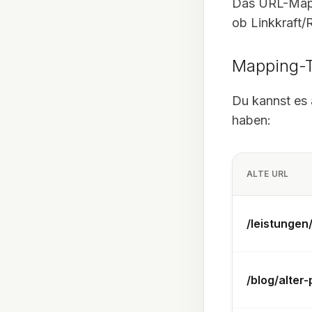
Das URL-Mappi
ob Linkkraft/
Mapping-T
Du kannst es 
haben:
ALTE URL
/leistunge
/blog/alter-