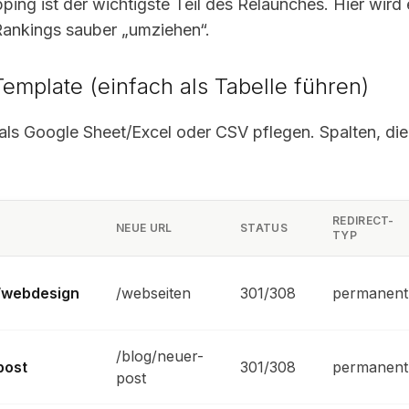
ng ist der wichtigste Teil des Relaunches. Hier wird 
Rankings sauber „umziehen“.
emplate (einfach als Tabelle führen)
als Google Sheet/Excel oder CSV pflegen. Spalten, die
REDIRECT-
NEUE URL
STATUS
TYP
n/webdesign
/webseiten
301/308
permanent
/blog/neuer-
post
301/308
permanent
post