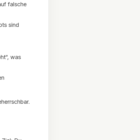
auf falsche
ts sind
ht“, was
en
eherrschbar.