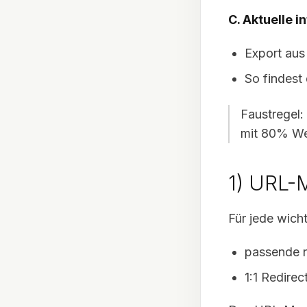
C. Aktuelle i
Export aus
So findest 
Faustregel
mit 80% Wer
1) URL-
Für jede wich
passende n
1:1 Redirec