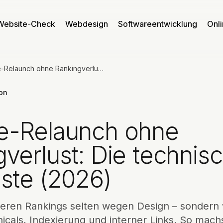
Website-Check
Webdesign
Softwareentwicklung
Onl
Website-Relaunch ohne Rankingverlust: Die technische Checkliste (2026)
ion
e-Relaunch ohne
verlust: Die technis
ste (2026)
ieren Rankings selten wegen Design – sonder
icals, Indexierung und interner Links. So mach